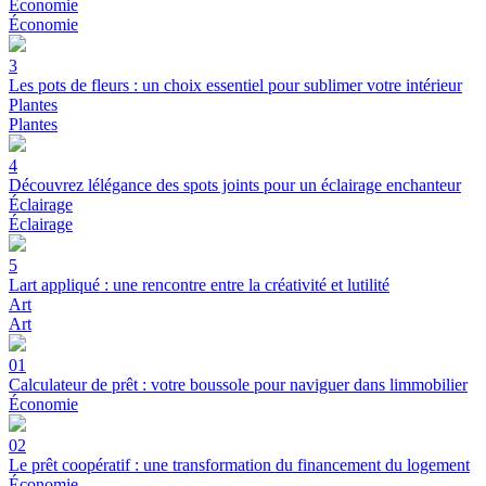
Économie
Économie
3
Les pots de fleurs : un choix essentiel pour sublimer votre intérieur
Plantes
Plantes
4
Découvrez lélégance des spots joints pour un éclairage enchanteur
Éclairage
Éclairage
5
Lart appliqué : une rencontre entre la créativité et lutilité
Art
Art
01
Calculateur de prêt : votre boussole pour naviguer dans limmobilier
Économie
02
Le prêt coopératif : une transformation du financement du logement
Économie