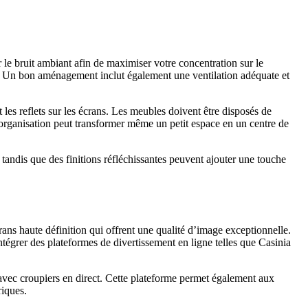
le bruit ambiant afin de maximiser votre concentration sur le
e. Un bon aménagement inclut également une ventilation adéquate et
 les reflets sur les écrans. Les meubles doivent être disposés de
organisation peut transformer même un petit espace en un centre de
tandis que des finitions réfléchissantes peuvent ajouter une touche
rans haute définition qui offrent une qualité d’image exceptionnelle.
égrer des plateformes de divertissement en ligne telles que Casinia
avec croupiers en direct. Cette plateforme permet également aux
riques.