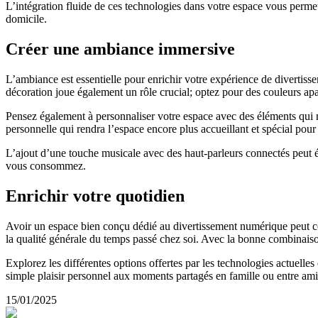
L’intégration fluide de ces technologies dans votre espace vous permet
domicile.
Créer une ambiance immersive
L’ambiance est essentielle pour enrichir votre expérience de divertiss
décoration joue également un rôle crucial; optez pour des couleurs apai
Pensez également à personnaliser votre espace avec des éléments qui re
personnelle qui rendra l’espace encore plus accueillant et spécial pour
L’ajout d’une touche musicale avec des haut-parleurs connectés peut é
vous consommez.
Enrichir votre quotidien
Avoir un espace bien conçu dédié au divertissement numérique peut co
la qualité générale du temps passé chez soi. Avec la bonne combinais
Explorez les différentes options offertes par les technologies actuelle
simple plaisir personnel aux moments partagés en famille ou entre am
15/01/2025