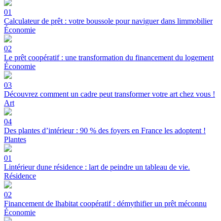
01
Calculateur de prêt : votre boussole pour naviguer dans limmobilier
Économie
02
Le prêt coopératif : une transformation du financement du logement
Économie
03
Découvrez comment un cadre peut transformer votre art chez vous !
Art
04
Des plantes d’intérieur : 90 % des foyers en France les adoptent !
Plantes
01
Lintérieur dune résidence : lart de peindre un tableau de vie.
Résidence
02
Financement de lhabitat coopératif : démythifier un prêt méconnu
Économie