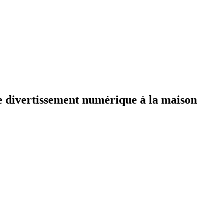
e divertissement numérique à la maison