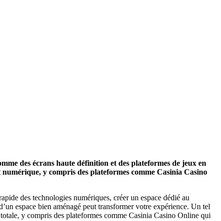
mme des écrans haute définition et des plateformes de jeux en
nt numérique, y compris des plateformes comme Casinia Casino
n rapide des technologies numériques, créer un espace dédié au
r d’un espace bien aménagé peut transformer votre expérience. Un tel
ion totale, y compris des plateformes comme Casinia Casino Online qui