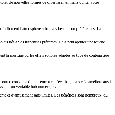
lorer de nouvelles formes de divertissement sans quitter votre
er facilement l’atmosphère selon vos besoins ou préférences. La
jets liés à vos franchises préférées. Cela peut ajouter une touche
ent la musique ou les effets sonores adaptés au type de contenu que
 source constante d’amusement et d’évasion, mais cela améliore aussi
devenir un véritable hub numérique.
détente et d’amusement sans limites. Les bénéfices sont nombreux: du