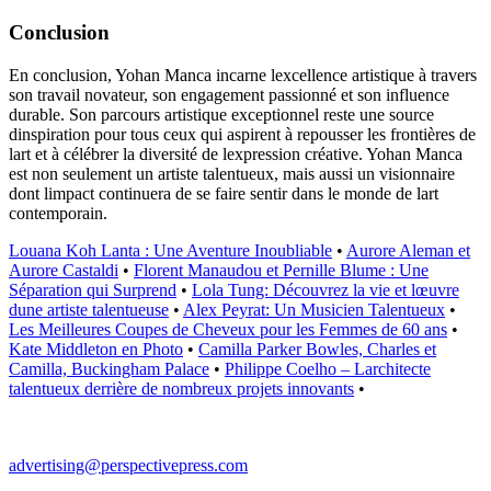
Conclusion
En conclusion, Yohan Manca incarne lexcellence artistique à travers
son travail novateur, son engagement passionné et son influence
durable. Son parcours artistique exceptionnel reste une source
dinspiration pour tous ceux qui aspirent à repousser les frontières de
lart et à célébrer la diversité de lexpression créative. Yohan Manca
est non seulement un artiste talentueux, mais aussi un visionnaire
dont limpact continuera de se faire sentir dans le monde de lart
contemporain.
Louana Koh Lanta : Une Aventure Inoubliable
•
Aurore Aleman et
Aurore Castaldi
•
Florent Manaudou et Pernille Blume : Une
Séparation qui Surprend
•
Lola Tung: Découvrez la vie et lœuvre
dune artiste talentueuse
•
Alex Peyrat: Un Musicien Talentueux
•
Les Meilleures Coupes de Cheveux pour les Femmes de 60 ans
•
Kate Middleton en Photo
•
Camilla Parker Bowles, Charles et
Camilla, Buckingham Palace
•
Philippe Coelho – Larchitecte
talentueux derrière de nombreux projets innovants
•
advertising@perspectivepress.com