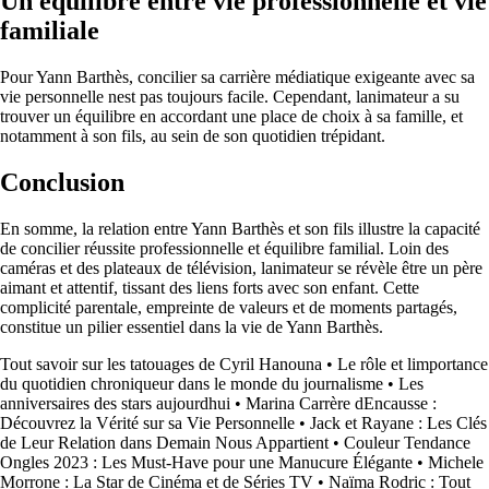
Un équilibre entre vie professionnelle et vie
familiale
Pour Yann Barthès, concilier sa carrière médiatique exigeante avec sa
vie personnelle nest pas toujours facile. Cependant, lanimateur a su
trouver un équilibre en accordant une place de choix à sa famille, et
notamment à son fils, au sein de son quotidien trépidant.
Conclusion
En somme, la relation entre Yann Barthès et son fils illustre la capacité
de concilier réussite professionnelle et équilibre familial. Loin des
caméras et des plateaux de télévision, lanimateur se révèle être un père
aimant et attentif, tissant des liens forts avec son enfant. Cette
complicité parentale, empreinte de valeurs et de moments partagés,
constitue un pilier essentiel dans la vie de Yann Barthès.
Tout savoir sur les tatouages de Cyril Hanouna
•
Le rôle et limportance
du quotidien chroniqueur dans le monde du journalisme
•
Les
anniversaires des stars aujourdhui
•
Marina Carrère dEncausse :
Découvrez la Vérité sur sa Vie Personnelle
•
Jack et Rayane : Les Clés
de Leur Relation dans Demain Nous Appartient
•
Couleur Tendance
Ongles 2023 : Les Must-Have pour une Manucure Élégante
•
Michele
Morrone : La Star de Cinéma et de Séries TV
•
Naïma Rodric : Tout