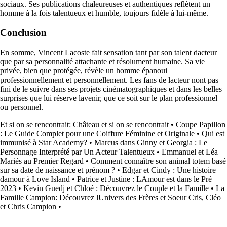
sociaux. Ses publications chaleureuses et authentiques reflètent un
homme à la fois talentueux et humble, toujours fidèle à lui-même.
Conclusion
En somme, Vincent Lacoste fait sensation tant par son talent dacteur
que par sa personnalité attachante et résolument humaine. Sa vie
privée, bien que protégée, révèle un homme épanoui
professionnellement et personnellement. Les fans de lacteur nont pas
fini de le suivre dans ses projets cinématographiques et dans les belles
surprises que lui réserve lavenir, que ce soit sur le plan professionnel
ou personnel.
Et si on se rencontrait: Château et si on se rencontrait
•
Coupe Papillon
: Le Guide Complet pour une Coiffure Féminine et Originale
•
Qui est
immunisé à Star Academy?
•
Marcus dans Ginny et Georgia : Le
Personnage Interprété par Un Acteur Talentueux
•
Emmanuel et Léa
Mariés au Premier Regard
•
Comment connaître son animal totem basé
sur sa date de naissance et prénom ?
•
Edgar et Cindy : Une histoire
damour à Love Island
•
Patrice et Justine : LAmour est dans le Pré
2023
•
Kevin Guedj et Chloé : Découvrez le Couple et la Famille
•
La
Famille Campion: Découvrez lUnivers des Frères et Soeur Cris, Cléo
et Chris Campion
•