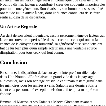
En incarnant un personnage aussi emblématique que celui de Une
Nounou dEnfer, lacteur a contribué à créer des souvenirs impérissables
pour toute une génération. Son charisme, son humour et sa sensibilité
ont fait de lui un artiste à part, dont linfluence continuera de se faire
sentir au-delà de sa disparition.
Un Artiste Regretté
Au-delà de son talent indéniable, cest la personne même de lacteur qui
laisse un souvenir impérissable dans le cœur de ceux qui ont eu la
chance de le côtoyer. Son humanité, sa générosité et sa simplicité ont
fait de lui bien plus quun simple acteur, mais une véritable source
dinspiration pour tous ceux qui lont connu.
Conclusion
En somme, la disparition de lacteur ayant interprété un rôle majeur
dans Une Nounou dEnfer laisse un grand vide dans le paysage
audiovisuel, mais son héritage artistique et humain restera gravé dans
les mémoires pour les années à venir. Saluons une dernière fois le
talent et la personnalité exceptionnels dun artiste qui a marqué son
époque.
Emmanuel Macron et ses Enfants
•
Maeva Ghennam Avant et