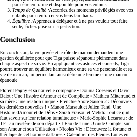
pour être en forme et disponible pour vos enfants.
Temps de Qualité :
Accordez des moments privilégiés avec vos
enfants pour renforcer vos liens familiaux.
Équilibre :
Apprenez à déléguer et à ne pas vouloir tout faire
seule, lâchez prise sur la perfection.
Conclusion
En conclusion, la vie privée et le rôle de maman demandent une
gestion équilibrée pour que Tiga puisse sépanouir pleinement dans
chaque aspect de sa vie. En appliquant ces astuces et conseils, Tiga
pourra trouver un équilibre harmonieux entre sa vie personnelle et sa
vie de maman, lui permettant ainsi dêtre une femme et une maman
épanouie.
Florent Pagny et sa nouvelle compagne
•
Dounia Coesens et David
Baiot : Une Histoire dAmour et de Complicité
•
Mathieu Mitterrand et
sa mère : une relation unique
•
Frenchie Shore Saison 2 : Découvrez
les dernières nouvelles !
•
Manon Marsault et Julien Tanti: Une
Histoire dAmour et de Défis
•
Sarah Fraisou et Mehdi: Tout ce quil
faut savoir sur leur relation tumultueuse
•
Marie-Sophie Lecarrau : de
TF1 au mystère de son départ
•
LEau de Lune : Guide Complet sur
son Amour et son Utilisation
•
Nicolas Vix : Découvrez la fortune et
lhéritage de cet homme daffaires
•
Calendrier des Pleines Lunes en