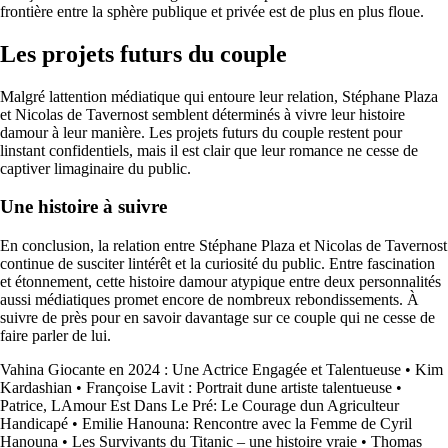
frontière entre la sphère publique et privée est de plus en plus floue.
Les projets futurs du couple
Malgré lattention médiatique qui entoure leur relation, Stéphane Plaza
et Nicolas de Tavernost semblent déterminés à vivre leur histoire
damour à leur manière. Les projets futurs du couple restent pour
linstant confidentiels, mais il est clair que leur romance ne cesse de
captiver limaginaire du public.
Une histoire à suivre
En conclusion, la relation entre Stéphane Plaza et Nicolas de Tavernost
continue de susciter lintérêt et la curiosité du public. Entre fascination
et étonnement, cette histoire damour atypique entre deux personnalités
aussi médiatiques promet encore de nombreux rebondissements. À
suivre de près pour en savoir davantage sur ce couple qui ne cesse de
faire parler de lui.
Vahina Giocante en 2024 : Une Actrice Engagée et Talentueuse
•
Kim
Kardashian
•
Françoise Lavit : Portrait dune artiste talentueuse
•
Patrice, LAmour Est Dans Le Pré: Le Courage dun Agriculteur
Handicapé
•
Emilie Hanouna: Rencontre avec la Femme de Cyril
Hanouna
•
Les Survivants du Titanic – une histoire vraie
•
Thomas