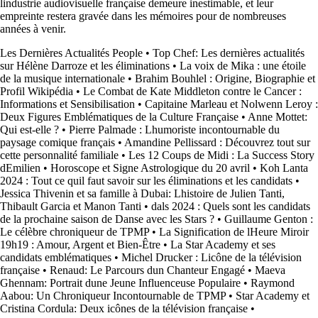
lindustrie audiovisuelle française demeure inestimable, et leur
empreinte restera gravée dans les mémoires pour de nombreuses
années à venir.
Les Dernières Actualités People
•
Top Chef: Les dernières actualités
sur Hélène Darroze et les éliminations
•
La voix de Mika : une étoile
de la musique internationale
•
Brahim Bouhlel : Origine, Biographie et
Profil Wikipédia
•
Le Combat de Kate Middleton contre le Cancer :
Informations et Sensibilisation
•
Capitaine Marleau et Nolwenn Leroy :
Deux Figures Emblématiques de la Culture Française
•
Anne Mottet:
Qui est-elle ?
•
Pierre Palmade : Lhumoriste incontournable du
paysage comique français
•
Amandine Pellissard : Découvrez tout sur
cette personnalité familiale
•
Les 12 Coups de Midi : La Success Story
dEmilien
•
Horoscope et Signe Astrologique du 20 avril
•
Koh Lanta
2024 : Tout ce quil faut savoir sur les éliminations et les candidats
•
Jessica Thivenin et sa famille à Dubai: Lhistoire de Julien Tanti,
Thibault Garcia et Manon Tanti
•
dals 2024 : Quels sont les candidats
de la prochaine saison de Danse avec les Stars ?
•
Guillaume Genton :
Le célèbre chroniqueur de TPMP
•
La Signification de lHeure Miroir
19h19 : Amour, Argent et Bien-Être
•
La Star Academy et ses
candidats emblématiques
•
Michel Drucker : Licône de la télévision
française
•
Renaud: Le Parcours dun Chanteur Engagé
•
Maeva
Ghennam: Portrait dune Jeune Influenceuse Populaire
•
Raymond
Aabou: Un Chroniqueur Incontournable de TPMP
•
Star Academy et
Cristina Cordula: Deux icônes de la télévision française
•