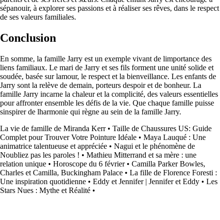
sépanouir, à explorer ses passions et à réaliser ses rêves, dans le respect
de ses valeurs familiales.
Conclusion
En somme, la famille Jarry est un exemple vivant de limportance des
liens familiaux. Le mari de Jarry et ses fils forment une unité solide et
soudée, basée sur lamour, le respect et la bienveillance. Les enfants de
Jarry sont la relève de demain, porteurs despoir et de bonheur. La
famille Jarry incarne la chaleur et la complicité, des valeurs essentielles
pour affronter ensemble les défis de la vie. Que chaque famille puisse
sinspirer de lharmonie qui règne au sein de la famille Jarry.
La vie de famille de Miranda Kerr
•
Taille de Chaussures US: Guide
Complet pour Trouver Votre Pointure Idéale
•
Maya Lauqué : Une
animatrice talentueuse et appréciée
•
Nagui et le phénomène de
Noubliez pas les paroles !
•
Mathieu Mitterrand et sa mère : une
relation unique
•
Horoscope du 6 février
•
Camilla Parker Bowles,
Charles et Camilla, Buckingham Palace
•
La fille de Florence Foresti :
Une inspiration quotidienne
•
Eddy et Jennifer | Jennifer et Eddy
•
Les
Stars Nues : Mythe et Réalité
•