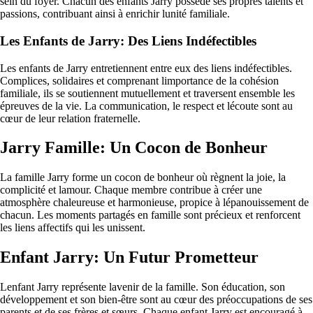
sein du foyer. Chacun des enfants Jarry possède ses propres talents et
passions, contribuant ainsi à enrichir lunité familiale.
Les Enfants de Jarry: Des Liens Indéfectibles
Les enfants de Jarry entretiennent entre eux des liens indéfectibles.
Complices, solidaires et comprenant limportance de la cohésion
familiale, ils se soutiennent mutuellement et traversent ensemble les
épreuves de la vie. La communication, le respect et lécoute sont au
cœur de leur relation fraternelle.
Jarry Famille: Un Cocon de Bonheur
La famille Jarry forme un cocon de bonheur où règnent la joie, la
complicité et lamour. Chaque membre contribue à créer une
atmosphère chaleureuse et harmonieuse, propice à lépanouissement de
chacun. Les moments partagés en famille sont précieux et renforcent
les liens affectifs qui les unissent.
Enfant Jarry: Un Futur Prometteur
Lenfant Jarry représente lavenir de la famille. Son éducation, son
développement et son bien-être sont au cœur des préoccupations de ses
parents et de ses frères et sœurs. Chaque enfant Jarry est encouragé à