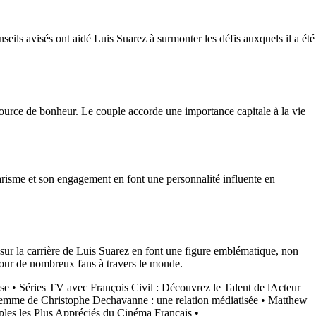
seils avisés ont aidé Luis Suarez à surmonter les défis auxquels il a été
 source de bonheur. Le couple accorde une importance capitale à la vie
risme et son engagement en font une personnalité influente en
sur la carrière de Luis Suarez en font une figure emblématique, non
pour de nombreux fans à travers le monde.
ise
•
Séries TV avec François Civil : Découvrez le Talent de lActeur
femme de Christophe Dechavanne : une relation médiatisée
•
Matthew
les les Plus Appréciés du Cinéma Français
•