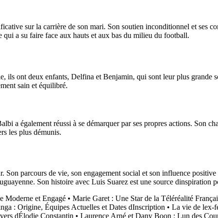
cative sur la carrière de son mari. Son soutien inconditionnel et ses con
 qui a su faire face aux hauts et aux bas du milieu du football.
e, ils ont deux enfants, Delfina et Benjamin, qui sont leur plus grande
ment sain et équilibré.
lbi a également réussi à se démarquer par ses propres actions. Son cha
ers les plus démunis.
 Son parcours de vie, son engagement social et son influence positive 
ruguayenne. Son histoire avec Luis Suarez est une source dinspiration 
ce Moderne et Engagé
•
Marie Garet : Une Star de la Téléréalité França
a : Origine, Équipes Actuelles et Dates dInscription
•
La vie de lex-
vers dÉlodie Constantin
•
Laurence Arné et Dany Boon : Lun des Coup