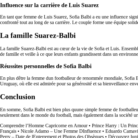
Influence sur la carrière de Luis Suarez
En tant que femme de Luis Suarez, Sofia Balbi a eu une influence signifi
confronté tout au long de sa carrière. Le couple forme une équipe solide
La famille Suarez-Balbi
La famille Suarez-Balbi est au cœur de la vie de Sofia et Luis. Ensembl
de famille et veille à ce que leurs enfants grandissent dans un environne
Réussites personnelles de Sofia Balbi
En plus dêtre la femme dun footballeur de renommée mondiale, Sofia Ba
Uruguay, où elle est admirée pour sa générosité et sa bienveillance env
Conclusion
En somme, Sofia Balbi est bien plus quune simple femme de footballeur.
seulement dans le monde du football, mais également dans la société u
Comprendre l’Homme Capricorne en Amour
•
Prince Harry : Un Prin
Français
•
Nicole Adamo – Une Femme DInfluence
•
Eduardo Camaving
Perry – Date de lEnterrement et Photos des Obsèques
•
Découvrez luni