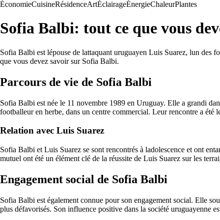
Économie
Cuisine
Résidence
Art
Éclairage
Énergie
Chaleur
Plantes
Sofia Balbi: tout ce que vous de
Sofia Balbi est lépouse de lattaquant uruguayen Luis Suarez, lun des fo
que vous devez savoir sur Sofia Balbi.
Parcours de vie de Sofia Balbi
Sofia Balbi est née le 11 novembre 1989 en Uruguay. Elle a grandi dans 
footballeur en herbe, dans un centre commercial. Leur rencontre a été
Relation avec Luis Suarez
Sofia Balbi et Luis Suarez se sont rencontrés à ladolescence et ont enta
mutuel ont été un élément clé de la réussite de Luis Suarez sur les terrai
Engagement social de Sofia Balbi
Sofia Balbi est également connue pour son engagement social. Elle souti
plus défavorisés. Son influence positive dans la société uruguayenne es