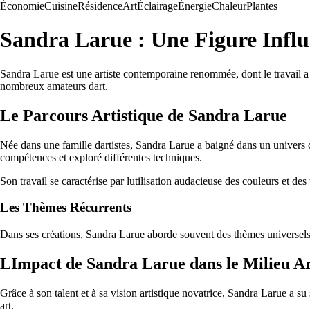
Économie
Cuisine
Résidence
Art
Éclairage
Énergie
Chaleur
Plantes
Sandra Larue : Une Figure Influ
Sandra Larue est une artiste contemporaine renommée, dont le travail a c
nombreux amateurs dart.
Le Parcours Artistique de Sandra Larue
Née dans une famille dartistes, Sandra Larue a baigné dans un univers c
compétences et exploré différentes techniques.
Son travail se caractérise par lutilisation audacieuse des couleurs et des
Les Thèmes Récurrents
Dans ses créations, Sandra Larue aborde souvent des thèmes universels tel
LImpact de Sandra Larue dans le Milieu Ar
Grâce à son talent et à sa vision artistique novatrice, Sandra Larue a s
art.