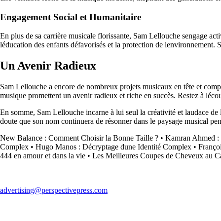
Engagement Social et Humanitaire
En plus de sa carrière musicale florissante, Sam Lellouche sengage active
léducation des enfants défavorisés et la protection de lenvironnement. S
Un Avenir Radieux
Sam Lellouche a encore de nombreux projets musicaux en tête et compte b
musique promettent un avenir radieux et riche en succès. Restez à léco
En somme, Sam Lellouche incarne à lui seul la créativité et laudace de
doute que son nom continuera de résonner dans le paysage musical pe
New Balance : Comment Choisir la Bonne Taille ?
•
Kamran Ahmed : Dé
Complex
•
Hugo Manos : Décryptage dune Identité Complex
•
Françoi
444 en amour et dans la vie
•
Les Meilleures Coupes de Cheveux au C
advertising@perspectivepress.com