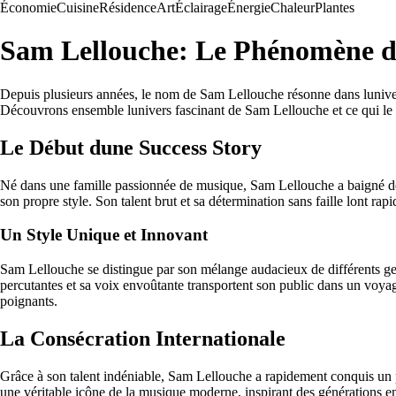
Économie
Cuisine
Résidence
Art
Éclairage
Énergie
Chaleur
Plantes
Sam Lellouche: Le Phénomène d
Depuis plusieurs années, le nom de Sam Lellouche résonne dans lunivers
Découvrons ensemble lunivers fascinant de Sam Lellouche et ce qui le r
Le Début dune Success Story
Né dans une famille passionnée de musique, Sam Lellouche a baigné dès 
son propre style. Son talent brut et sa détermination sans faille lont ra
Un Style Unique et Innovant
Sam Lellouche se distingue par son mélange audacieux de différents genre
percutantes et sa voix envoûtante transportent son public dans un voy
poignants.
La Consécration Internationale
Grâce à son talent indéniable, Sam Lellouche a rapidement conquis un pub
une véritable icône de la musique moderne, inspirant des générations ent