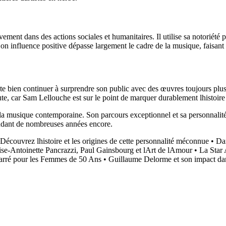
ment dans des actions sociales et humanitaires. Il utilise sa notoriété po
on influence positive dépasse largement le cadre de la musique, faisant 
ien continuer à surprendre son public avec des œuvres toujours plus ori
ute, car Sam Lellouche est sur le point de marquer durablement lhistoir
 la musique contemporaine. Son parcours exceptionnel et sa personnalité
ndant de nombreuses années encore.
couvrez lhistoire et les origines de cette personnalité méconnue
•
Dan
se-Antoinette Pancrazzi, Paul Gainsbourg et lArt de lAmour
•
La Star
arré pour les Femmes de 50 Ans
•
Guillaume Delorme et son impact da