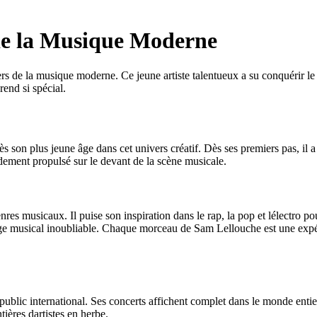
e la Musique Moderne
 de la musique moderne. Ce jeune artiste talentueux a su conquérir le 
end si spécial.
son plus jeune âge dans cet univers créatif. Dès ses premiers pas, il a
pidement propulsé sur le devant de la scène musicale.
s musicaux. Il puise son inspiration dans le rap, la pop et lélectro pour
age musical inoubliable. Chaque morceau de Sam Lellouche est une expér
lic international. Ses concerts affichent complet dans le monde entier e
ières dartistes en herbe.