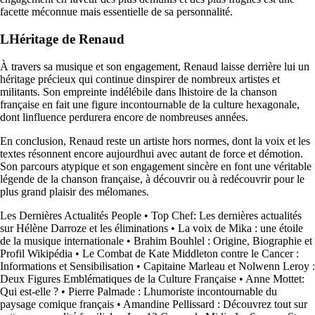
facette méconnue mais essentielle de sa personnalité.
LHéritage de Renaud
À travers sa musique et son engagement, Renaud laisse derrière lui un
héritage précieux qui continue dinspirer de nombreux artistes et
militants. Son empreinte indélébile dans lhistoire de la chanson
française en fait une figure incontournable de la culture hexagonale,
dont linfluence perdurera encore de nombreuses années.
En conclusion, Renaud reste un artiste hors normes, dont la voix et les
textes résonnent encore aujourdhui avec autant de force et démotion.
Son parcours atypique et son engagement sincère en font une véritable
légende de la chanson française, à découvrir ou à redécouvrir pour le
plus grand plaisir des mélomanes.
Les Dernières Actualités People
•
Top Chef: Les dernières actualités
sur Hélène Darroze et les éliminations
•
La voix de Mika : une étoile
de la musique internationale
•
Brahim Bouhlel : Origine, Biographie et
Profil Wikipédia
•
Le Combat de Kate Middleton contre le Cancer :
Informations et Sensibilisation
•
Capitaine Marleau et Nolwenn Leroy :
Deux Figures Emblématiques de la Culture Française
•
Anne Mottet:
Qui est-elle ?
•
Pierre Palmade : Lhumoriste incontournable du
paysage comique français
•
Amandine Pellissard : Découvrez tout sur