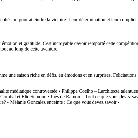
et cohésion pour atteindre la victoire. Leur détermination et leur complic
c émotion et gratitude. Cest incroyable davoir remporté cette compétit
tout au long de cette aventure
 une saison riche en défis, en émotions et en surprises. Félicitations à
alité médiatique controversée
•
Philippe Coelho – Larchitecte talentue
e Combal et Elie Semoun
•
Inès de Ramon – Tout ce que vous devez sav
ue?
•
Mélanie Gonzalez enceinte : Ce que vous devez savoir
•