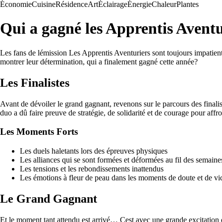
Économie
Cuisine
Résidence
Art
Éclairage
Énergie
Chaleur
Plantes
Qui a gagné les Apprentis Avent
Les fans de lémission Les Apprentis Aventuriers sont toujours impatients
montrer leur détermination, qui a finalement gagné cette année?
Les Finalistes
Avant de dévoiler le grand gagnant, revenons sur le parcours des finalis
duo a dû faire preuve de stratégie, de solidarité et de courage pour aff
Les Moments Forts
Les duels haletants lors des épreuves physiques
Les alliances qui se sont formées et déformées au fil des semaine
Les tensions et les rebondissements inattendus
Les émotions à fleur de peau dans les moments de doute et de vic
Le Grand Gagnant
Et le moment tant attendu est arrivé… Cest avec une grande excitation