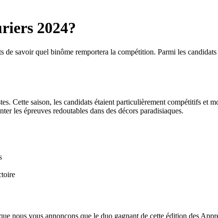
uriers 2024?
 de savoir quel binôme remportera la compétition. Parmi les candidats le
tes. Cette saison, les candidats étaient particulièrement compétitifs et 
ronter les épreuves redoutables dans des décors paradisiaques.
s
toire
 que nous vous annonçons que le duo gagnant de cette édition des Appr