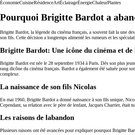
Économie
Cuisine
Résidence
Art
Éclairage
Énergie
Chaleur
Plantes
Pourquoi Brigitte Bardot a aban
Brigitte Bardot, la légende du cinéma français, a souvent fait la une des
son fils. Cette décision a longtemps alimenté les rumeurs et les spéculat
Brigitte Bardot: Une icône du cinéma et de
Brigitte Bardot est née le 28 septembre 1934 à Paris. Dès son plus jeune
rang dicône du cinéma français. Bardot a également été saluée pour son 
complexe.
La naissance de son fils Nicolas
En mai 1960, Brigitte Bardot a donné naissance à son fils unique, Nicol
Cependant, sa relation avec le père de lenfant, Jacques Charrier, était 
Les raisons de labandon
Plusieurs raisons ont été avancées pour expliquer pourquoi Brigitte Ba