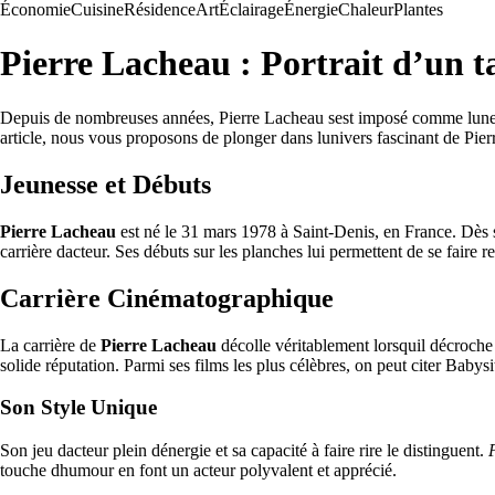
Économie
Cuisine
Résidence
Art
Éclairage
Énergie
Chaleur
Plantes
Pierre Lacheau : Portrait d’un 
Depuis de nombreuses années, Pierre Lacheau sest imposé comme lune de
article, nous vous proposons de plonger dans lunivers fascinant de Pie
Jeunesse et Débuts
Pierre Lacheau
est né le 31 mars 1978 à Saint-Denis, en France. Dès s
carrière dacteur. Ses débuts sur les planches lui permettent de se faire 
Carrière Cinématographique
La carrière de
Pierre Lacheau
décolle véritablement lorsquil décroche 
solide réputation. Parmi ses films les plus célèbres, on peut citer Babys
Son Style Unique
Son jeu dacteur plein dénergie et sa capacité à faire rire le distinguent.
touche dhumour en font un acteur polyvalent et apprécié.