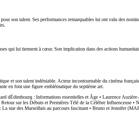
ur son talent. Ses performances remarquables lui ont valu des nominati
rs.
es qui lui tiennent à cœur. Son implication dans des actions humanitair
tique et son talent indéniable. Acteur incontournable du cinéma françai
ante en font une figure emblématique du septième art.
rd dÉdimbourg : Informations essentielles et Âge
•
Laurence Auzière-
 Retour sur les Débuts et Premières Télé de la Célèbre Influenceuse
•
N
: La star des Marseillais au parcours fascinant
•
Bruno et Jennifer (MAP