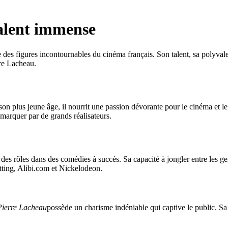
talent immense
s figures incontournables du cinéma français. Son talent, sa polyvalen
rre Lacheau.
on plus jeune âge, il nourrit une passion dévorante pour le cinéma et le
remarquer par de grands réalisateurs.
des rôles dans des comédies à succès. Sa capacité à jongler entre les ge
itting, Alibi.com et Nickelodeon.
Pierre Lacheau
possède un charisme indéniable qui captive le public. S