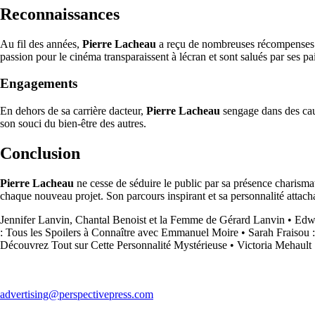
Reconnaissances
Au fil des années,
Pierre Lacheau
a reçu de nombreuses récompenses po
passion pour le cinéma transparaissent à lécran et sont salués par ses pai
Engagements
En dehors de sa carrière dacteur,
Pierre Lacheau
sengage dans des caus
son souci du bien-être des autres.
Conclusion
Pierre Lacheau
ne cesse de séduire le public par sa présence charisma
chaque nouveau projet. Son parcours inspirant et sa personnalité attach
Jennifer Lanvin, Chantal Benoist et la Femme de Gérard Lanvin
•
Edwa
: Tous les Spoilers à Connaître avec Emmanuel Moire
•
Sarah Fraisou :
Découvrez Tout sur Cette Personnalité Mystérieuse
•
Victoria Mehault 
advertising@perspectivepress.com