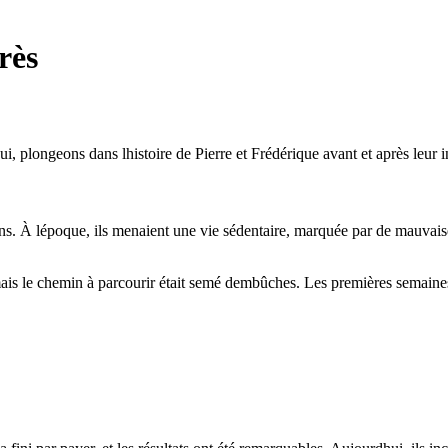
rès
hui, plongeons dans lhistoire de Pierre et Frédérique avant et après leu
ns. À lépoque, ils menaient une vie sédentaire, marquée par de mauvaise
, mais le chemin à parcourir était semé dembûches. Les premières semaines