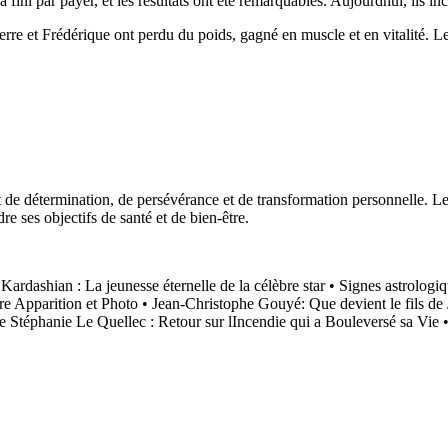
 fini par payer, et les résultats ont été remarquables. Aujourdhui, ils in
Pierre et Frédérique ont perdu du poids, gagné en muscle et en vitalité
nt de détermination, de persévérance et de transformation personnelle. 
re ses objectifs de santé et de bien-être.
Kardashian : La jeunesse éternelle de la célèbre star
•
Signes astrologiq
e Apparition et Photo
•
Jean-Christophe Gouyé: Que devient le fils de 
 Stéphanie Le Quellec : Retour sur lIncendie qui a Bouleversé sa Vie