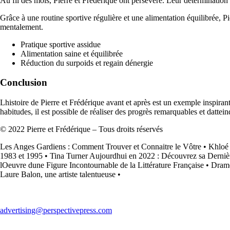
Au fil des mois, Pierre et Frédérique ont persévéré. Leur détermination a
Grâce à une routine sportive régulière et une alimentation équilibrée, 
mentalement.
Pratique sportive assidue
Alimentation saine et équilibrée
Réduction du surpoids et regain dénergie
Conclusion
Lhistoire de Pierre et Frédérique avant et après est un exemple inspira
habitudes, il est possible de réaliser des progrès remarquables et datteind
© 2022 Pierre et Frédérique – Tous droits réservés
Les Anges Gardiens : Comment Trouver et Connaitre le Vôtre
•
Khloé 
1983 et 1995
•
Tina Turner Aujourdhui en 2022 : Découvrez sa Dernièr
lOeuvre dune Figure Incontournable de la Littérature Française
•
Drame
Laure Balon, une artiste talentueuse
•
advertising@perspectivepress.com