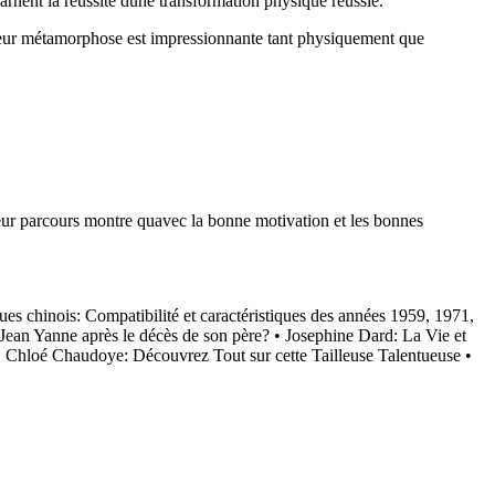
carnent la réussite dune transformation physique réussie.
. Leur métamorphose est impressionnante tant physiquement que
Leur parcours montre quavec la bonne motivation et les bonnes
ues chinois: Compatibilité et caractéristiques des années 1959, 1971,
Jean Yanne après le décès de son père?
•
Josephine Dard: La Vie et
•
Chloé Chaudoye: Découvrez Tout sur cette Tailleuse Talentueuse
•