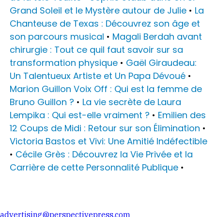
Grand Soleil et le Mystère autour de Julie
•
La
Chanteuse de Texas : Découvrez son âge et
son parcours musical
•
Magali Berdah avant
chirurgie : Tout ce quil faut savoir sur sa
transformation physique
•
Gaël Giraudeau:
Un Talentueux Artiste et Un Papa Dévoué
•
Marion Guillon Voix Off : Qui est la femme de
Bruno Guillon ?
•
La vie secrète de Laura
Lempika : Qui est-elle vraiment ?
•
Emilien des
12 Coups de Midi : Retour sur son Élimination
•
Victoria Bastos et Vivi: Une Amitié Indéfectible
•
Cécile Grès : Découvrez la Vie Privée et la
Carrière de cette Personnalité Publique
•
advertising@perspectivepress.com