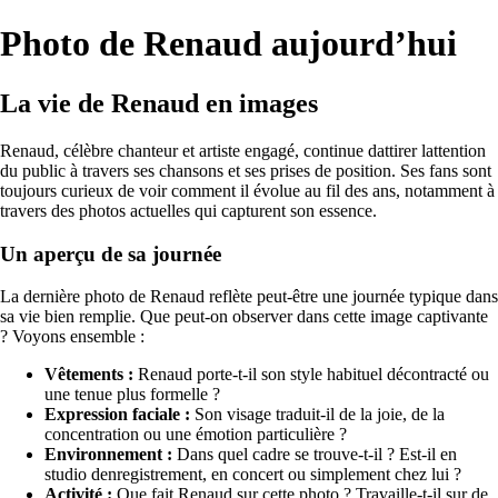
Photo de Renaud aujourd’hui
La vie de Renaud en images
Renaud, célèbre chanteur et artiste engagé, continue dattirer lattention
du public à travers ses chansons et ses prises de position. Ses fans sont
toujours curieux de voir comment il évolue au fil des ans, notamment à
travers des photos actuelles qui capturent son essence.
Un aperçu de sa journée
La dernière photo de Renaud reflète peut-être une journée typique dans
sa vie bien remplie. Que peut-on observer dans cette image captivante
? Voyons ensemble :
Vêtements :
Renaud porte-t-il son style habituel décontracté ou
une tenue plus formelle ?
Expression faciale :
Son visage traduit-il de la joie, de la
concentration ou une émotion particulière ?
Environnement :
Dans quel cadre se trouve-t-il ? Est-il en
studio denregistrement, en concert ou simplement chez lui ?
Activité :
Que fait Renaud sur cette photo ? Travaille-t-il sur de