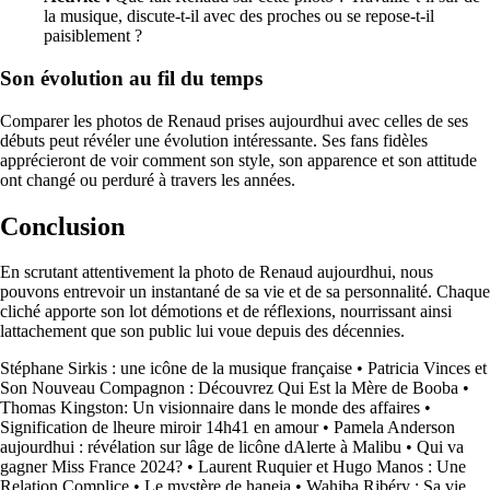
la musique, discute-t-il avec des proches ou se repose-t-il
paisiblement ?
Son évolution au fil du temps
Comparer les photos de Renaud prises aujourdhui avec celles de ses
débuts peut révéler une évolution intéressante. Ses fans fidèles
apprécieront de voir comment son style, son apparence et son attitude
ont changé ou perduré à travers les années.
Conclusion
En scrutant attentivement la photo de Renaud aujourdhui, nous
pouvons entrevoir un instantané de sa vie et de sa personnalité. Chaque
cliché apporte son lot démotions et de réflexions, nourrissant ainsi
lattachement que son public lui voue depuis des décennies.
Stéphane Sirkis : une icône de la musique française
•
Patricia Vinces et
Son Nouveau Compagnon : Découvrez Qui Est la Mère de Booba
•
Thomas Kingston: Un visionnaire dans le monde des affaires
•
Signification de lheure miroir 14h41 en amour
•
Pamela Anderson
aujourdhui : révélation sur lâge de licône dAlerte à Malibu
•
Qui va
gagner Miss France 2024?
•
Laurent Ruquier et Hugo Manos : Une
Relation Complice
•
Le mystère de haneia
•
Wahiba Ribéry : Sa vie,