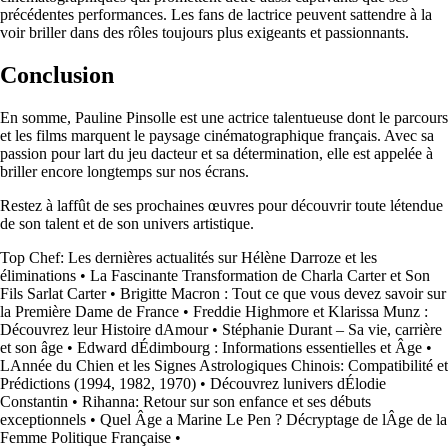
précédentes performances. Les fans de lactrice peuvent sattendre à la
voir briller dans des rôles toujours plus exigeants et passionnants.
Conclusion
En somme, Pauline Pinsolle est une actrice talentueuse dont le parcours
et les films marquent le paysage cinématographique français. Avec sa
passion pour lart du jeu dacteur et sa détermination, elle est appelée à
briller encore longtemps sur nos écrans.
Restez à laffût de ses prochaines œuvres pour découvrir toute létendue
de son talent et de son univers artistique.
Top Chef: Les dernières actualités sur Hélène Darroze et les
éliminations
•
La Fascinante Transformation de Charla Carter et Son
Fils Sarlat Carter
•
Brigitte Macron : Tout ce que vous devez savoir sur
la Première Dame de France
•
Freddie Highmore et Klarissa Munz :
Découvrez leur Histoire dAmour
•
Stéphanie Durant – Sa vie, carrière
et son âge
•
Edward dÉdimbourg : Informations essentielles et Âge
•
LAnnée du Chien et les Signes Astrologiques Chinois: Compatibilité et
Prédictions (1994, 1982, 1970)
•
Découvrez lunivers dÉlodie
Constantin
•
Rihanna: Retour sur son enfance et ses débuts
exceptionnels
•
Quel Âge a Marine Le Pen ? Décryptage de lÂge de la
Femme Politique Française
•