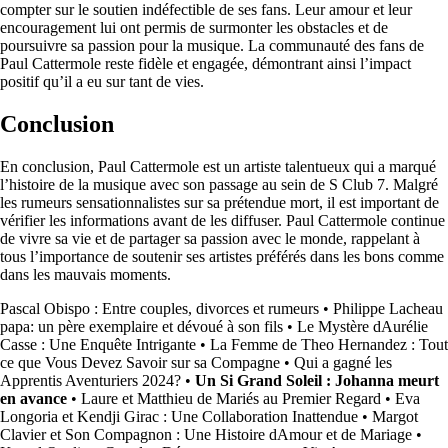
compter sur le soutien indéfectible de ses fans. Leur amour et leur
encouragement lui ont permis de surmonter les obstacles et de
poursuivre sa passion pour la musique. La communauté des fans de
Paul Cattermole reste fidèle et engagée, démontrant ainsi l’impact
positif qu’il a eu sur tant de vies.
Conclusion
En conclusion, Paul Cattermole est un artiste talentueux qui a marqué
l’histoire de la musique avec son passage au sein de S Club 7. Malgré
les rumeurs sensationnalistes sur sa prétendue mort, il est important de
vérifier les informations avant de les diffuser. Paul Cattermole continue
de vivre sa vie et de partager sa passion avec le monde, rappelant à
tous l’importance de soutenir ses artistes préférés dans les bons comme
dans les mauvais moments.
Pascal Obispo : Entre couples, divorces et rumeurs
•
Philippe Lacheau
papa: un père exemplaire et dévoué à son fils
•
Le Mystère dAurélie
Casse : Une Enquête Intrigante
•
La Femme de Theo Hernandez : Tout
ce que Vous Devez Savoir sur sa Compagne
•
Qui a gagné les
Apprentis Aventuriers 2024?
•
Un Si Grand Soleil : Johanna meurt
en avance
•
Laure et Matthieu de Mariés au Premier Regard
•
Eva
Longoria et Kendji Girac : Une Collaboration Inattendue
•
Margot
Clavier et Son Compagnon : Une Histoire dAmour et de Mariage
•