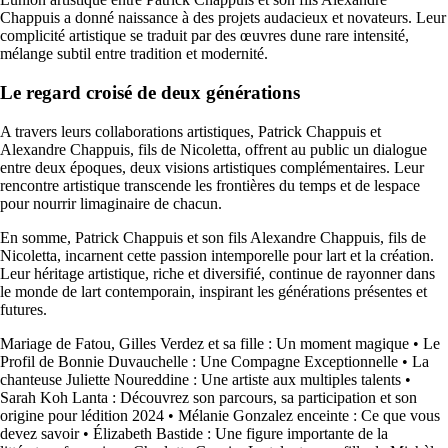
Chappuis a donné naissance à des projets audacieux et novateurs. Leur
complicité artistique se traduit par des œuvres dune rare intensité,
mélange subtil entre tradition et modernité.
Le regard croisé de deux générations
A travers leurs collaborations artistiques, Patrick Chappuis et
Alexandre Chappuis, fils de Nicoletta, offrent au public un dialogue
entre deux époques, deux visions artistiques complémentaires. Leur
rencontre artistique transcende les frontières du temps et de lespace
pour nourrir limaginaire de chacun.
En somme, Patrick Chappuis et son fils Alexandre Chappuis, fils de
Nicoletta, incarnent cette passion intemporelle pour lart et la création.
Leur héritage artistique, riche et diversifié, continue de rayonner dans
le monde de lart contemporain, inspirant les générations présentes et
futures.
Mariage de Fatou, Gilles Verdez et sa fille : Un moment magique
•
Le
Profil de Bonnie Duvauchelle : Une Compagne Exceptionnelle
•
La
chanteuse Juliette Noureddine : Une artiste aux multiples talents
•
Sarah Koh Lanta : Découvrez son parcours, sa participation et son
origine pour lédition 2024
•
Mélanie Gonzalez enceinte : Ce que vous
devez savoir
•
Élizabeth Bastide : Une figure importante de la