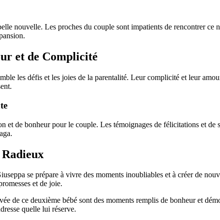
e belle nouvelle. Les proches du couple sont impatients de rencontrer c
xpansion.
ur et de Complicité
ble les défis et les joies de la parentalité. Leur complicité et leur amou
ent.
te
t de bonheur pour le couple. Les témoignages de félicitations et de sou
aga.
r Radieux
iuseppa se prépare à vivre des moments inoubliables et à créer de nouv
promesses et de joie.
rrivée de ce deuxième bébé sont des moments remplis de bonheur et démot
resse quelle lui réserve.