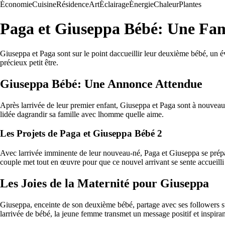
Économie
Cuisine
Résidence
Art
Éclairage
Énergie
Chaleur
Plantes
Paga et Giuseppa Bébé: Une Fam
Giuseppa et Paga sont sur le point daccueillir leur deuxième bébé, un évé
précieux petit être.
Giuseppa Bébé: Une Annonce Attendue
Après larrivée de leur premier enfant, Giuseppa et Paga sont à nouve
lidée dagrandir sa famille avec lhomme quelle aime.
Les Projets de Paga et Giuseppa Bébé 2
Avec larrivée imminente de leur nouveau-né, Paga et Giuseppa se prépar
couple met tout en œuvre pour que ce nouvel arrivant se sente accueilli
Les Joies de la Maternité pour Giuseppa
Giuseppa, enceinte de son deuxième bébé, partage avec ses followers su
larrivée de bébé, la jeune femme transmet un message positif et inspira