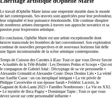
Lhéritage artistique dOphélie Marie
Le travail dOphélie Marie laisse une empreinte durable dans le monde
de lart contemporain. Ses œuvres sont appréciées pour leur profondeur,
leur originalité et leur puissance émotionnelle. Elle continue dinspirer
de nombreux artistes émergents à travers son approche novatrice et sa
passion pour lexpression artistique.
En conclusion, Ophélie Marie est une artiste exceptionnelle dont
lœuvre transcende les frontières de lart conventionnel. Son exploration
continue de nouvelles perspectives et de nouveaux horizons fait delle
une figure incontournable de la scène artistique contemporaine.
Temps de Cuisson des Carottes à lEau: Tout ce que vous Devez Savoir
•
Actualités de la Télé-Réalité : Les Derniers Potins et Scoops
•
Qui est
le compagnon de Gabriel Attal : Décryptage de sa vie personnelle
•
Alexandre Grimaldi et Alexandre Coste: Deux Destins Liés
•
La vérité
sur Aurélie Casse : un cas inexpliqué intrigant
•
La vie privée de
Philippe Caverivière et son épouse Sarah
•
Frédéric Lacroix, le
Gagnant de Koh-Lanta 2023
•
Familles Nombreuses : La Vie en XXL
•
Le mystère de lInca Pagny
•
Dominique Tapie : Tout ce que vous
devez savoir sur cette personnalité influente
•