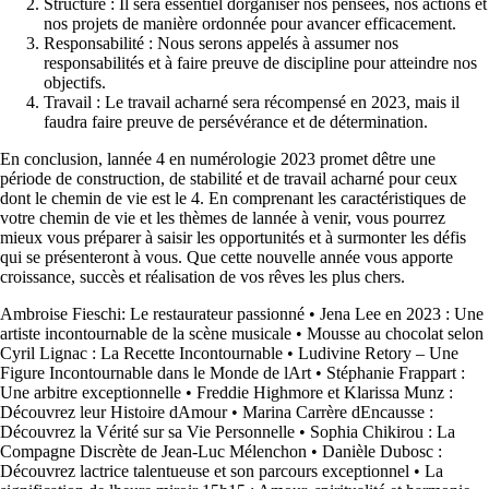
Structure : Il sera essentiel dorganiser nos pensées, nos actions et
nos projets de manière ordonnée pour avancer efficacement.
Responsabilité : Nous serons appelés à assumer nos
responsabilités et à faire preuve de discipline pour atteindre nos
objectifs.
Travail : Le travail acharné sera récompensé en 2023, mais il
faudra faire preuve de persévérance et de détermination.
En conclusion, lannée 4 en numérologie 2023 promet dêtre une
période de construction, de stabilité et de travail acharné pour ceux
dont le chemin de vie est le 4. En comprenant les caractéristiques de
votre chemin de vie et les thèmes de lannée à venir, vous pourrez
mieux vous préparer à saisir les opportunités et à surmonter les défis
qui se présenteront à vous. Que cette nouvelle année vous apporte
croissance, succès et réalisation de vos rêves les plus chers.
Ambroise Fieschi: Le restaurateur passionné
•
Jena Lee en 2023 : Une
artiste incontournable de la scène musicale
•
Mousse au chocolat selon
Cyril Lignac : La Recette Incontournable
•
Ludivine Retory – Une
Figure Incontournable dans le Monde de lArt
•
Stéphanie Frappart :
Une arbitre exceptionnelle
•
Freddie Highmore et Klarissa Munz :
Découvrez leur Histoire dAmour
•
Marina Carrère dEncausse :
Découvrez la Vérité sur sa Vie Personnelle
•
Sophia Chikirou : La
Compagne Discrète de Jean-Luc Mélenchon
•
Danièle Dubosc :
Découvrez lactrice talentueuse et son parcours exceptionnel
•
La