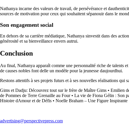
Nathanya incarne des valeurs de travail, de persévérance et dauthenticit
sources de motivation pour ceux qui souhaitent sépanouir dans le mond
Son engagement social
En dehors de sa carrière médiatique, Nathanya sinvestit dans des actions 
générosité et sa bienveillance envers autrui.
Conclusion
Au final, Nathanya apparaît comme une personnalité riche de talents et 
de causes nobles font delle un modèle pour la jeunesse daujourdhui.
Restons attentifs à ses projets futurs et à ses nouvelles réalisations qu
Gims et Dadju: Découvrez tout sur le frère de Maître Gims
•
Emilien de
de Pommes de Terre Grenaille au Four
•
La vie de Fiona Gélin : Son p
Histoire dAmour et de Défis
•
Noelle Braham – Une Figure Inspirante
advertising@perspectivepress.com