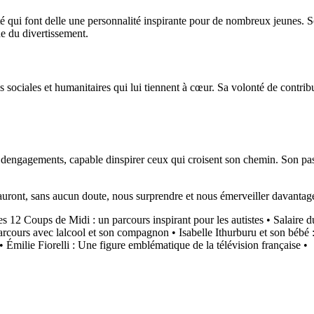
é qui font delle une personnalité inspirante pour de nombreux jeunes. So
e du divertissement.
sociales et humanitaires qui lui tiennent à cœur. Sa volonté de contribue
dengagements, capable dinspirer ceux qui croisent son chemin. Son passa
i sauront, sans aucun doute, nous surprendre et nous émerveiller davantag
s 12 Coups de Midi : un parcours inspirant pour les autistes
•
Salaire 
arcours avec lalcool et son compagnon
•
Isabelle Ithurburu et son bébé 
•
Émilie Fiorelli : Une figure emblématique de la télévision française
•