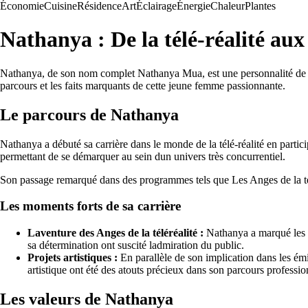
Économie
Cuisine
Résidence
Art
Éclairage
Énergie
Chaleur
Plantes
Nathanya : De la télé-réalité aux 
Nathanya, de son nom complet Nathanya Mua, est une personnalité de la t
parcours et les faits marquants de cette jeune femme passionnante.
Le parcours de Nathanya
Nathanya a débuté sa carrière dans le monde de la télé-réalité en partici
permettant de se démarquer au sein dun univers très concurrentiel.
Son passage remarqué dans des programmes tels que Les Anges de la téléré
Les moments forts de sa carrière
Laventure des Anges de la téléréalité :
Nathanya a marqué les es
sa détermination ont suscité ladmiration du public.
Projets artistiques :
En parallèle de son implication dans les émis
artistique ont été des atouts précieux dans son parcours professio
Les valeurs de Nathanya