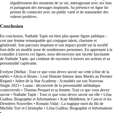
régulièrement des moments de sa vie, interagissant avec ses fans
et partageant des messages inspirants. Sa présence en ligne lui
permet de connecter avec un public varié et de transmettre des
valeurs positives.
Conclusion
En conclusion, Nathalie Tapie est bien plus quune figure publique ;
cest une femme remarquable qui conjugue talent, charisme et
générosité. Son parcours inspirant et son impact positif sur la société
font delle un modèle pour de nombreuses personnes. En apprenant à la
connaître à travers ces lignes, nous découvrons une facette fascinante
de Nathalie Tapie, qui continue de rayonner à travers ses actions et sa
personnalité captivante.
Evelyne Dhéliat : Tout ce que vous devez savoir sur cette icône de la
météo
•
Alicia et Bruno : Leur Histoire Intense dans Mariés au Premier
Regard
•
Julien de la Star Academy : Actualités sur son Nouveau
Single 2023
•
Loana : découverte de la personnalité médiatique
controversée
•
Thomas Pesquet et sa femme: Tout ce que vous devez
savoir
•
Nathalie Tapie : Tout ce que vous devez savoir sur elle
•
Léna
Guillou: Biographie et Informations
•
Kate Middleton, le Cancer et les
Dernières Nouvelles
•
Romain Vidal : La tragique mort du fils de
Michèle Torr et Christophe
•
Léna Guillou: Biographie et Informations
•