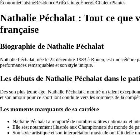
Économie
Cuisine
Résidence
Art
Éclairage
Énergie
Chaleur
Plantes
Nathalie Péchalat : Tout ce que v
française
Biographie de Nathalie Péchalat
Nathalie Péchalat, née le 22 décembre 1983 à Rouen, est une célèbre pat
performances remarquables et son style unique.
Les débuts de Nathalie Péchalat dans le pat
Dès son plus jeune âge, Nathalie Péchalat a montré un talent exceptionne
et son amour pour ce sport lont conduite vers les sommets de la compéti
Les moments marquants de sa carrière
Nathalie Péchalat a remporté de nombreux titres nationaux et inte
Elle sest notamment illustrée aux Championnats du monde de patin
Son style artistique et son interprétation musicale ont fait delle un