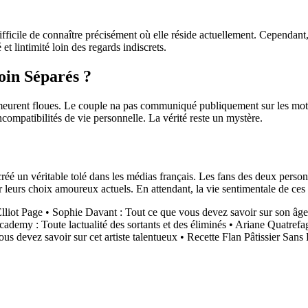
difficile de connaître précisément où elle réside actuellement. Cependa
 et lintimité loin des regards indiscrets.
in Séparés ?
eurent floues. Le couple na pas communiqué publiquement sur les motifs d
compatibilités de vie personnelle. La vérité reste un mystère.
éé un véritable tolé dans les médias français. Les fans des deux pers
 leurs choix amoureux actuels. En attendant, la vie sentimentale de ces cé
lliot Page
•
Sophie Davant : Tout ce que vous devez savoir sur son âge
cademy : Toute lactualité des sortants et des éliminés
•
Ariane Quatrefag
us devez savoir sur cet artiste talentueux
•
Recette Flan Pâtissier Sans 