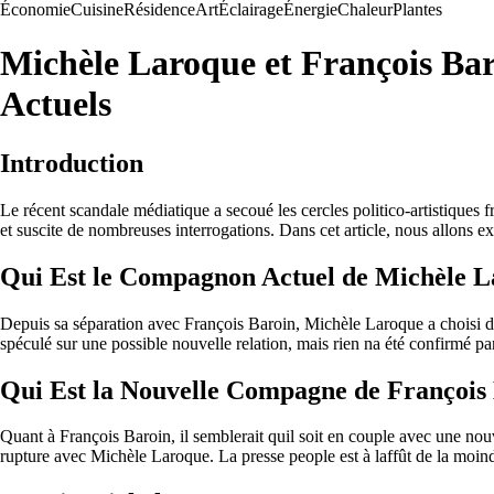
Économie
Cuisine
Résidence
Art
Éclairage
Énergie
Chaleur
Plantes
Michèle Laroque et François Ba
Actuels
Introduction
Le récent scandale médiatique a secoué les cercles politico-artistiques 
et suscite de nombreuses interrogations. Dans cet article, nous allons 
Qui Est le Compagnon Actuel de Michèle L
Depuis sa séparation avec François Baroin, Michèle Laroque a choisi de 
spéculé sur une possible nouvelle relation, mais rien na été confirmé pa
Qui Est la Nouvelle Compagne de François
Quant à François Baroin, il semblerait quil soit en couple avec une nouv
rupture avec Michèle Laroque. La presse people est à laffût de la moind