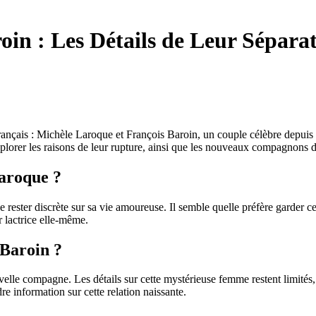
roin : Les Détails de Leur Sépa
français : Michèle Laroque et François Baroin, un couple célèbre depui
explorer les raisons de leur rupture, ainsi que les nouveaux compagnons 
aroque ?
rester discrète sur sa vie amoureuse. Il semble quelle préfère garder c
r lactrice elle-même.
 Baroin ?
elle compagne. Les détails sur cette mystérieuse femme restent limités, 
re information sur cette relation naissante.