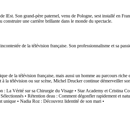
e lEst. Son grand-père paternel, venu de Pologne, sest installé en Fran
 construire une carrière brillante dans le monde du spectacle.
ncontestée de la télévision française. Son professionnalisme et sa pas
 de la télévision française, mais aussi un homme au parcours riche et in
it à la télévision ou sur scène, Michel Drucker continue démerveiller son
n : La Vérité sur sa Chirurgie du Visage
•
Star Academy et Cristina Cor
 Sélectionnés
•
Rétention deau : Comment dégonfler rapidement et natu
nt unique
•
Nadia Roz : Découvrez lidentité de son mari
•