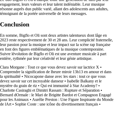
engagement, leurs valeurs et leur talent indéniable. Leur musique
résonne auprès dun public varié, allant des adolescents aux adultes,
témoignant de la portée universelle de leurs messages.
Conclusion
En somme, Bigflo et Oli sont deux artistes talentueux dont lâge en
2023 reste respectivement de 30 et 28 ans. Leur complicité fraternelle,
leur passion pour la musique et leur impact sur la scène rap française
en font des figures emblématiques de la musique contemporaine.
Suivre lévolution de Bigflo et Oli est une aventure musicale à part
entière, rythmée par leur créativité et leur génie artistique.
Clara Morgane : Tout ce que vous devez savoir sur lactrice X
•
Comprendre la signification de lheure miroir 13h13 en amour et dans
la spiritualité
•
Nicocapone danse avec les stars : tout ce que vous
devez savoir sur cet incroyable danseur
•
Isabelle Balkany et le
mystère du grain de riz
•
Qui est immunisé à Star Academy?
•
Charlotte Casiraghi et Dimitri Rassam : Rupture et Séparation
•
Bernard dOrmale : le Mari de Brigitte Bardot et Compagnon Engagé
pour les Animaux
•
Aurélie Preston : Une Figure Inspirante du Monde
de lArt
•
Sophie Coste : une icône du divertissement français
•