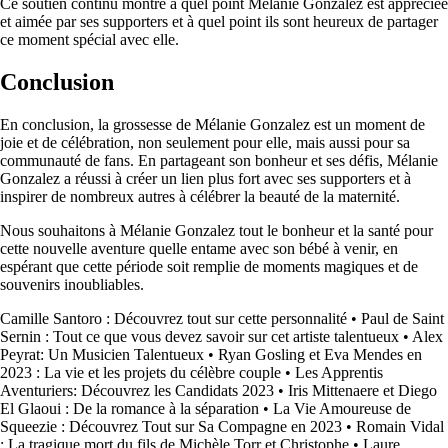
Ce soutien continu montre à quel point Mélanie Gonzalez est appréciée
et aimée par ses supporters et à quel point ils sont heureux de partager
ce moment spécial avec elle.
Conclusion
En conclusion, la grossesse de Mélanie Gonzalez est un moment de
joie et de célébration, non seulement pour elle, mais aussi pour sa
communauté de fans. En partageant son bonheur et ses défis, Mélanie
Gonzalez a réussi à créer un lien plus fort avec ses supporters et à
inspirer de nombreux autres à célébrer la beauté de la maternité.
Nous souhaitons à Mélanie Gonzalez tout le bonheur et la santé pour
cette nouvelle aventure quelle entame avec son bébé à venir, en
espérant que cette période soit remplie de moments magiques et de
souvenirs inoubliables.
Camille Santoro : Découvrez tout sur cette personnalité
•
Paul de Saint
Sernin : Tout ce que vous devez savoir sur cet artiste talentueux
•
Alex
Peyrat: Un Musicien Talentueux
•
Ryan Gosling et Eva Mendes en
2023 : La vie et les projets du célèbre couple
•
Les Apprentis
Aventuriers: Découvrez les Candidats 2023
•
Iris Mittenaere et Diego
El Glaoui : De la romance à la séparation
•
La Vie Amoureuse de
Squeezie : Découvrez Tout sur Sa Compagne en 2023
•
Romain Vidal
: La tragique mort du fils de Michèle Torr et Christophe
•
Laure