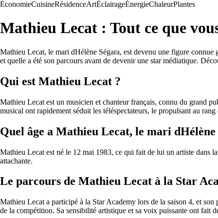
Économie
Cuisine
Résidence
Art
Éclairage
Énergie
Chaleur
Plantes
Mathieu Lecat : Tout ce que vous
Mathieu Lecat, le mari dHélène Ségara, est devenu une figure connue gr
et quelle a été son parcours avant de devenir une star médiatique. Déco
Qui est Mathieu Lecat ?
Mathieu Lecat est un musicien et chanteur français, connu du grand publ
musical ont rapidement séduit les téléspectateurs, le propulsant au rang 
Quel âge a Mathieu Lecat, le mari dHélène
Mathieu Lecat est né le 12 mai 1983, ce qui fait de lui un artiste dans l
attachante.
Le parcours de Mathieu Lecat à la Star A
Mathieu Lecat a participé à la Star Academy lors de la saison 4, et son pa
de la compétition. Sa sensibilité artistique et sa voix puissante ont fait 