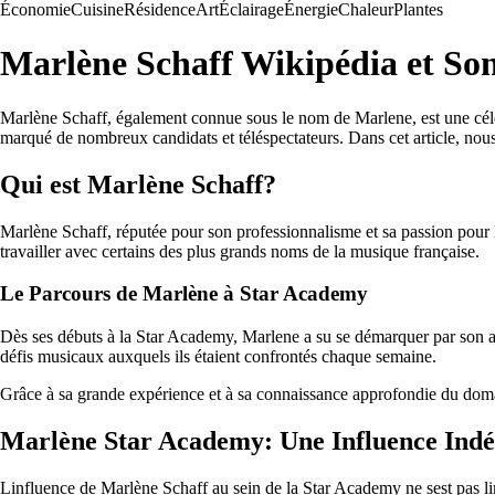
Économie
Cuisine
Résidence
Art
Éclairage
Énergie
Chaleur
Plantes
Marlène Schaff Wikipédia et So
Marlène Schaff, également connue sous le nom de Marlene, est une célèb
marqué de nombreux candidats et téléspectateurs. Dans cet article, nou
Qui est Marlène Schaff?
Marlène Schaff, réputée pour son professionnalisme et sa passion pour l
travailler avec certains des plus grands noms de la musique française.
Le Parcours de Marlène à Star Academy
Dès ses débuts à la Star Academy, Marlene a su se démarquer par son app
défis musicaux auxquels ils étaient confrontés chaque semaine.
Grâce à sa grande expérience et à sa connaissance approfondie du domaine
Marlène Star Academy: Une Influence Indé
Linfluence de Marlène Schaff au sein de la Star Academy ne sest pas lim