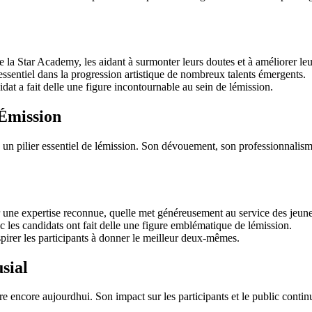
la Star Academy, les aidant à surmonter leurs doutes et à améliorer le
 essentiel dans la progression artistique de nombreux talents émergents.
at a fait delle une figure incontournable au sein de lémission.
lÉmission
 un pilier essentiel de lémission. Son dévouement, son professionnalisme
ir une expertise reconnue, quelle met généreusement au service des jeune
les candidats ont fait delle une figure emblématique de lémission.
pirer les participants à donner le meilleur deux-mêmes.
sial
encore aujourdhui. Son impact sur les participants et le public continue