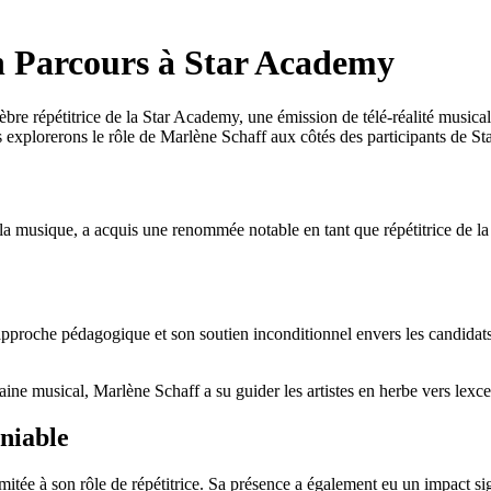
n Parcours à Star Academy
re répétitrice de la Star Academy, une émission de télé-réalité musica
s explorerons le rôle de Marlène Schaff aux côtés des participants de S
a musique, a acquis une renommée notable en tant que répétitrice de la 
roche pédagogique et son soutien inconditionnel envers les candidats. So
 musical, Marlène Schaff a su guider les artistes en herbe vers lexcellen
niable
itée à son rôle de répétitrice. Sa présence a également eu un impact sig