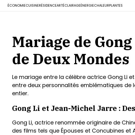
ÉCONOMIE
CUISINE
RÉSIDENCE
ART
ÉCLAIRAGE
ÉNERGIE
CHALEUR
PLANTES
Mariage de Gong 
de Deux Mondes
Le mariage entre la célèbre actrice Gong Li e
entre deux personnalités emblématiques de la
entier.
Gong Li et Jean-Michel Jarre : Des
Gong Li, actrice renommée originaire de Chi
des films tels que Épouses et Concubines et A