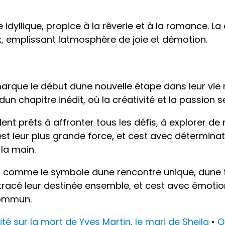
 idyllique, propice à la rêverie et à la romance. La
ux, emplissant latmosphère de joie et démotion.
rque le début dune nouvelle étape dans leur vie re
 dun chapitre inédit, où la créativité et la passio
nt prêts à affronter tous les défis, à explorer de 
est leur plus grande force, et cest avec détermina
 la main.
 comme le symbole dune rencontre unique, dune f
 tracé leur destinée ensemble, et cest avec émotio
commun.
ité sur la mort de Yves Martin, le mari de Sheila
•
Q