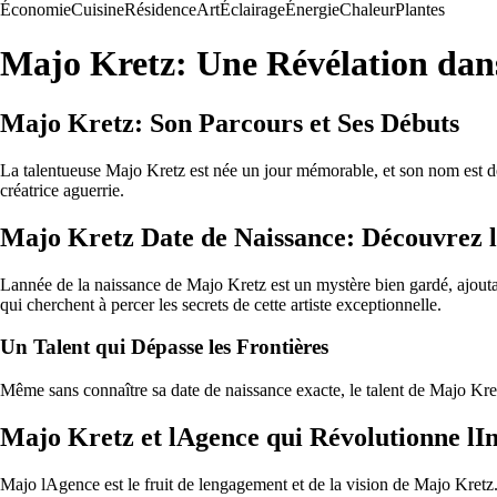
Économie
Cuisine
Résidence
Art
Éclairage
Énergie
Chaleur
Plantes
Majo Kretz: Une Révélation dan
Majo Kretz: Son Parcours et Ses Débuts
La talentueuse Majo Kretz est née un jour mémorable, et son nom est d
créatrice aguerrie.
Majo Kretz Date de Naissance: Découvrez l
Lannée de la naissance de Majo Kretz est un mystère bien gardé, ajouta
qui cherchent à percer les secrets de cette artiste exceptionnelle.
Un Talent qui Dépasse les Frontières
Même sans connaître sa date de naissance exacte, le talent de Majo Kret
Majo Kretz et lAgence qui Révolutionne lI
Majo lAgence est le fruit de lengagement et de la vision de Majo Kretz