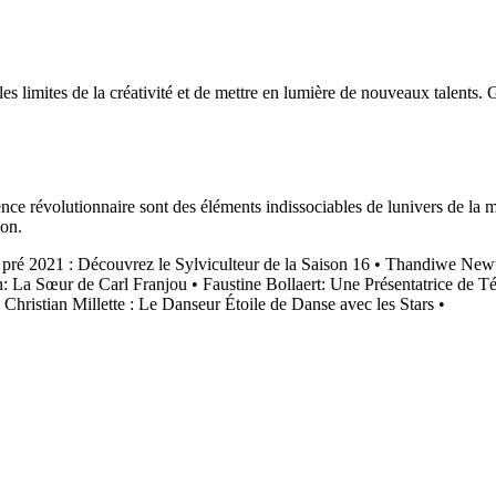
s limites de la créativité et de mettre en lumière de nouveaux talents. G
nce révolutionnaire sont des éléments indissociables de lunivers de la 
ion.
ré 2021 : Découvrez le Sylviculteur de la Saison 16
•
Thandiwe Newton
n: La Sœur de Carl Franjou
•
Faustine Bollaert: Une Présentatrice de T
•
Christian Millette : Le Danseur Étoile de Danse avec les Stars
•