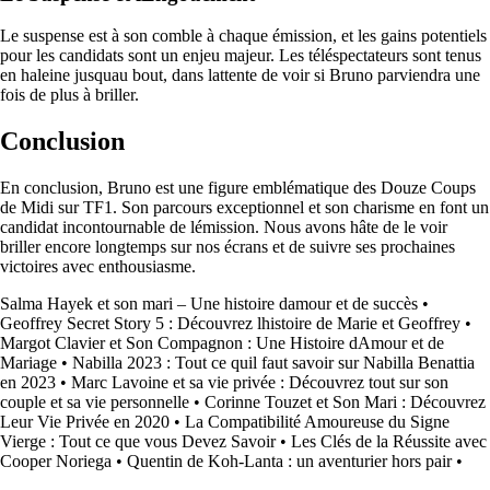
Le suspense est à son comble à chaque émission, et les gains potentiels
pour les candidats sont un enjeu majeur. Les téléspectateurs sont tenus
en haleine jusquau bout, dans lattente de voir si Bruno parviendra une
fois de plus à briller.
Conclusion
En conclusion, Bruno est une figure emblématique des Douze Coups
de Midi sur TF1. Son parcours exceptionnel et son charisme en font un
candidat incontournable de lémission. Nous avons hâte de le voir
briller encore longtemps sur nos écrans et de suivre ses prochaines
victoires avec enthousiasme.
Salma Hayek et son mari – Une histoire damour et de succès
•
Geoffrey Secret Story 5 : Découvrez lhistoire de Marie et Geoffrey
•
Margot Clavier et Son Compagnon : Une Histoire dAmour et de
Mariage
•
Nabilla 2023 : Tout ce quil faut savoir sur Nabilla Benattia
en 2023
•
Marc Lavoine et sa vie privée : Découvrez tout sur son
couple et sa vie personnelle
•
Corinne Touzet et Son Mari : Découvrez
Leur Vie Privée en 2020
•
La Compatibilité Amoureuse du Signe
Vierge : Tout ce que vous Devez Savoir
•
Les Clés de la Réussite avec
Cooper Noriega
•
Quentin de Koh-Lanta : un aventurier hors pair
•