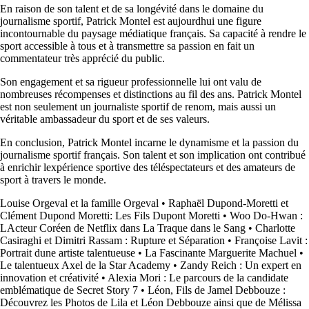
En raison de son talent et de sa longévité dans le domaine du
journalisme sportif, Patrick Montel est aujourdhui une figure
incontournable du paysage médiatique français. Sa capacité à rendre le
sport accessible à tous et à transmettre sa passion en fait un
commentateur très apprécié du public.
Son engagement et sa rigueur professionnelle lui ont valu de
nombreuses récompenses et distinctions au fil des ans. Patrick Montel
est non seulement un journaliste sportif de renom, mais aussi un
véritable ambassadeur du sport et de ses valeurs.
En conclusion, Patrick Montel incarne le dynamisme et la passion du
journalisme sportif français. Son talent et son implication ont contribué
à enrichir lexpérience sportive des téléspectateurs et des amateurs de
sport à travers le monde.
Louise Orgeval et la famille Orgeval
•
Raphaël Dupond-Moretti et
Clément Dupond Moretti: Les Fils Dupont Moretti
•
Woo Do-Hwan :
LActeur Coréen de Netflix dans La Traque dans le Sang
•
Charlotte
Casiraghi et Dimitri Rassam : Rupture et Séparation
•
Françoise Lavit :
Portrait dune artiste talentueuse
•
La Fascinante Marguerite Machuel
•
Le talentueux Axel de la Star Academy
•
Zandy Reich : Un expert en
innovation et créativité
•
Alexia Mori : Le parcours de la candidate
emblématique de Secret Story 7
•
Léon, Fils de Jamel Debbouze :
Découvrez les Photos de Lila et Léon Debbouze ainsi que de Mélissa