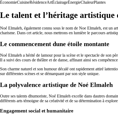
Économie
Cuisine
Résidence
Art
Éclairage
Énergie
Chaleur
Plantes
Le talent et l’héritage artistiqu
Noé Elmaleh, également connu sous le nom de Noe Elmaleh, est un artiste
charisme. Dans cet article, nous mettrons en lumière le parcours artistiq
Le commencement dune étoile montante
Noé Elmaleh a hérité de lamour pour la scène et le spectacle de son pèr
Il a suivi des cours de théâtre et de danse, affinant ainsi ses compétence
Son charme naturel et son humour décalé ont rapidement attiré lattentio
sur différentes scènes et se démarquant par son style unique.
La polyvalence artistique de Noé Elmaleh
Outre ses talents dhumoriste, Noé Elmaleh excelle dans dautres domaines
différents arts témoigne de sa créativité et de sa détermination à explo
Engagement social et humanitaire