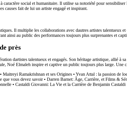
à caractère social et humanitaire. Il utilise sa notoriété pour sensibilise
causes fait de lui un artiste engagé et inspirant.
iques. Il multiplie les collaborations avec dautres artistes talentueux e
frant ainsi au public des performances toujours plus surprenantes et capt
 de près
ion dartistes talentueux et engagés. Son héritage artistique, allié à sa
ale, Noé Elmaleh inspire et captive un public toujours plus large. Une c
•
Maitreyi Ramakrishnan et ses Origines
•
Yvan Attal : la passion de loe
 ce que vous devez savoir
•
Darren Barnet: Âge, Carrière, et Films & Sé
nnelle
•
Castaldi Giovanni: La Vie et la Carrière de Benjamin Castaldi