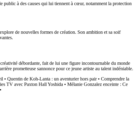
r le public à des causes qui lui tiennent à cœur, notamment la protection
t explore de nouvelles formes de création. Son ambition et sa soif
ivantes.
 créativité débordante, fait de lui une figure incontournable du monde
arrière prometteuse sannonce pour ce jeune artiste au talent indéniable.
il
•
Quentin de Koh-Lanta : un aventurier hors pair
•
Comprendre la
ries TV avec Paxton Hall Yoshida
•
Mélanie Gonzalez enceinte : Ce
•