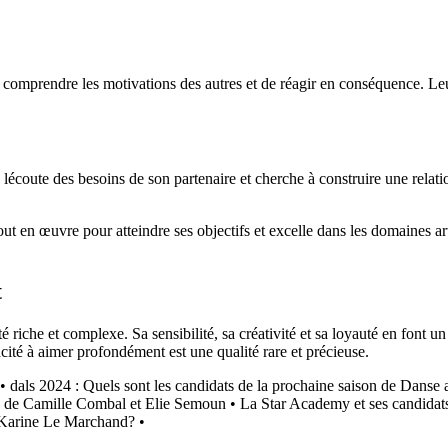
e comprendre les motivations des autres et de réagir en conséquence. Leur
 lécoute des besoins de son partenaire et cherche à construire une relatio
out en œuvre pour atteindre ses objectifs et excelle dans les domaines art
t
riche et complexe. Sa sensibilité, sa créativité et sa loyauté en font un
ité à aimer profondément est une qualité rare et précieuse.
•
dals 2024 : Quels sont les candidats de la prochaine saison de Danse a
e de Camille Combal et Elie Semoun
•
La Star Academy et ses candida
e Karine Le Marchand?
•