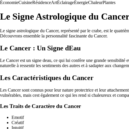
Économie
Cuisine
Résidence
Art
Éclairage
Énergie
Chaleur
Plantes
Le Signe Astrologique du Cancer
Le signe astrologique du Cancer, représenté par le crabe, est le quatrième
Découvrons ensemble la personnalité fascinante du Cancer.
Le Cancer : Un Signe dEau
Le Cancer est un signe deau, ce qui lui confère une grande sensibilité e
naturelle à ressentir les sentiments des autres et à sadapter aux change
Les Caractéristiques du Cancer
Les Cancer sont connus pour leur nature protectrice et leur attachement 
vulnérables, mais cest également ce qui les rend si chaleureux et compat
Les Traits de Caractère du Cancer
Emotif
Créatif
Intuitif