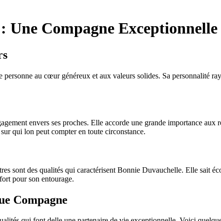
e : Une Compagne Exceptionnelle
rs
personne au cœur généreux et aux valeurs solides. Sa personnalité ray
gagement envers ses proches. Elle accorde une grande importance aux rela
sur qui lon peut compter en toute circonstance.
es sont des qualités qui caractérisent Bonnie Duvauchelle. Elle sait éco
nfort pour son entourage.
 que Compagne
és qui font delle une partenaire de vie exceptionnelle. Voici quelques