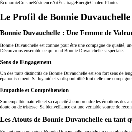
Économie
Cuisine
Résidence
Art
Éclairage
Énergie
Chaleur
Plantes
Le Profil de Bonnie Duvauchell
Bonnie Duvauchelle : Une Femme de Valeu
Bonnie Duvauchelle est connue pour être une compagne de qualité, une 
Découvrons ensemble ce qui rend Bonnie Duvauchelle si spéciale.
Sens de lEngagement
Un des traits distinctifs de Bonnie Duvauchelle est son fort sens de len
épanouissement. Sa loyauté et sa disponibilité font delle une compagne 
Empathie et Compréhension
Son empathie naturelle et sa capacité à comprendre les émotions des autr
doute ou de tristesse. Sa bienveillance est une véritable source de réco
Les Atouts de Bonnie Duvauchelle en tant
En tant que compagne, Bonnie Duvauchelle possède un ensemble de qualit