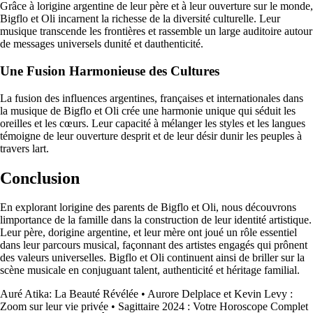
Grâce à lorigine argentine de leur père et à leur ouverture sur le monde,
Bigflo et Oli incarnent la richesse de la diversité culturelle. Leur
musique transcende les frontières et rassemble un large auditoire autour
de messages universels dunité et dauthenticité.
Une Fusion Harmonieuse des Cultures
La fusion des influences argentines, françaises et internationales dans
la musique de Bigflo et Oli crée une harmonie unique qui séduit les
oreilles et les cœurs. Leur capacité à mélanger les styles et les langues
témoigne de leur ouverture desprit et de leur désir dunir les peuples à
travers lart.
Conclusion
En explorant lorigine des parents de Bigflo et Oli, nous découvrons
limportance de la famille dans la construction de leur identité artistique.
Leur père, dorigine argentine, et leur mère ont joué un rôle essentiel
dans leur parcours musical, façonnant des artistes engagés qui prônent
des valeurs universelles. Bigflo et Oli continuent ainsi de briller sur la
scène musicale en conjuguant talent, authenticité et héritage familial.
Auré Atika: La Beauté Révélée
•
Aurore Delplace et Kevin Levy :
Zoom sur leur vie privée
•
Sagittaire 2024 : Votre Horoscope Complet