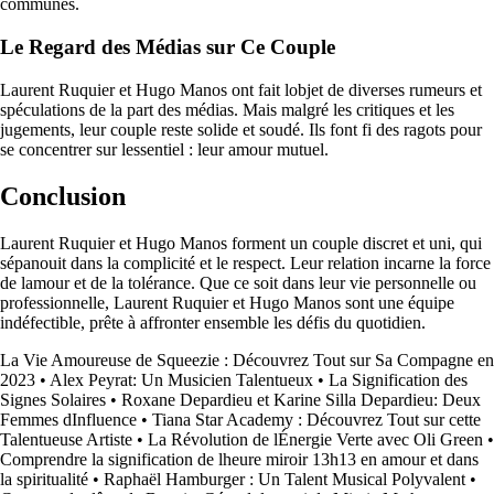
communes.
Le Regard des Médias sur Ce Couple
Laurent Ruquier et Hugo Manos ont fait lobjet de diverses rumeurs et
spéculations de la part des médias. Mais malgré les critiques et les
jugements, leur couple reste solide et soudé. Ils font fi des ragots pour
se concentrer sur lessentiel : leur amour mutuel.
Conclusion
Laurent Ruquier et Hugo Manos forment un couple discret et uni, qui
sépanouit dans la complicité et le respect. Leur relation incarne la force
de lamour et de la tolérance. Que ce soit dans leur vie personnelle ou
professionnelle, Laurent Ruquier et Hugo Manos sont une équipe
indéfectible, prête à affronter ensemble les défis du quotidien.
La Vie Amoureuse de Squeezie : Découvrez Tout sur Sa Compagne en
2023
•
Alex Peyrat: Un Musicien Talentueux
•
La Signification des
Signes Solaires
•
Roxane Depardieu et Karine Silla Depardieu: Deux
Femmes dInfluence
•
Tiana Star Academy : Découvrez Tout sur cette
Talentueuse Artiste
•
La Révolution de lÉnergie Verte avec Oli Green
•
Comprendre la signification de lheure miroir 13h13 en amour et dans
la spiritualité
•
Raphaël Hamburger : Un Talent Musical Polyvalent
•