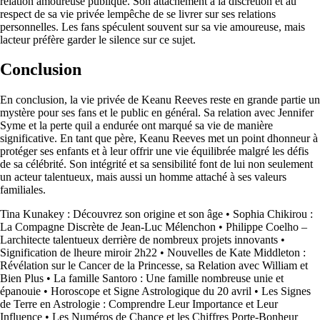
relation amoureuse publique. Son attachement à la discrétion et au
respect de sa vie privée lempêche de se livrer sur ses relations
personnelles. Les fans spéculent souvent sur sa vie amoureuse, mais
lacteur préfère garder le silence sur ce sujet.
Conclusion
En conclusion, la vie privée de Keanu Reeves reste en grande partie un
mystère pour ses fans et le public en général. Sa relation avec Jennifer
Syme et la perte quil a endurée ont marqué sa vie de manière
significative. En tant que père, Keanu Reeves met un point dhonneur à
protéger ses enfants et à leur offrir une vie équilibrée malgré les défis
de sa célébrité. Son intégrité et sa sensibilité font de lui non seulement
un acteur talentueux, mais aussi un homme attaché à ses valeurs
familiales.
Tina Kunakey : Découvrez son origine et son âge
•
Sophia Chikirou :
La Compagne Discrète de Jean-Luc Mélenchon
•
Philippe Coelho –
Larchitecte talentueux derrière de nombreux projets innovants
•
Signification de lheure miroir 2h22
•
Nouvelles de Kate Middleton :
Révélation sur le Cancer de la Princesse, sa Relation avec William et
Bien Plus
•
La famille Santoro : Une famille nombreuse unie et
épanouie
•
Horoscope et Signe Astrologique du 20 avril
•
Les Signes
de Terre en Astrologie : Comprendre Leur Importance et Leur
Influence
•
Les Numéros de Chance et les Chiffres Porte-Bonheur