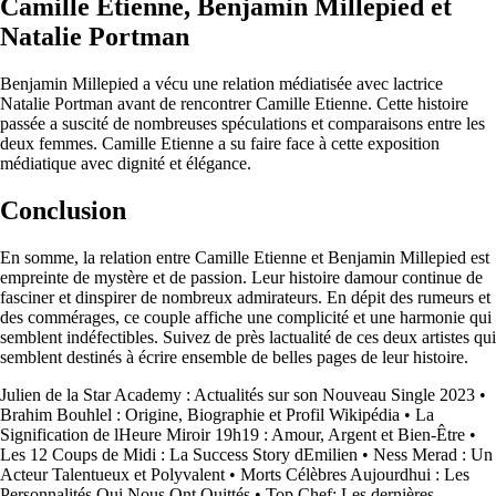
Camille Etienne, Benjamin Millepied et
Natalie Portman
Benjamin Millepied a vécu une relation médiatisée avec lactrice
Natalie Portman avant de rencontrer Camille Etienne. Cette histoire
passée a suscité de nombreuses spéculations et comparaisons entre les
deux femmes. Camille Etienne a su faire face à cette exposition
médiatique avec dignité et élégance.
Conclusion
En somme, la relation entre Camille Etienne et Benjamin Millepied est
empreinte de mystère et de passion. Leur histoire damour continue de
fasciner et dinspirer de nombreux admirateurs. En dépit des rumeurs et
des commérages, ce couple affiche une complicité et une harmonie qui
semblent indéfectibles. Suivez de près lactualité de ces deux artistes qui
semblent destinés à écrire ensemble de belles pages de leur histoire.
Julien de la Star Academy : Actualités sur son Nouveau Single 2023
•
Brahim Bouhlel : Origine, Biographie et Profil Wikipédia
•
La
Signification de lHeure Miroir 19h19 : Amour, Argent et Bien-Être
•
Les 12 Coups de Midi : La Success Story dEmilien
•
Ness Merad : Un
Acteur Talentueux et Polyvalent
•
Morts Célèbres Aujourdhui : Les
Personnalités Qui Nous Ont Quittés
•
Top Chef: Les dernières