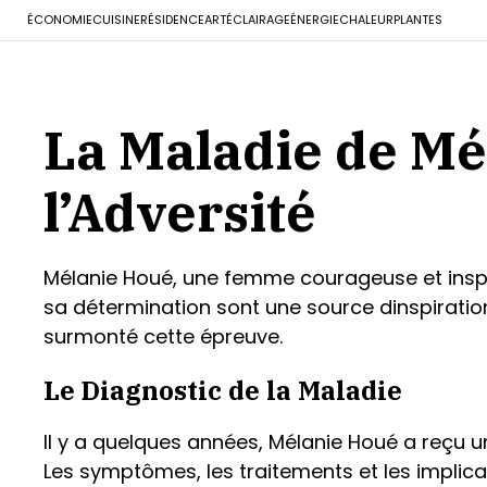
ÉCONOMIE
CUISINE
RÉSIDENCE
ART
ÉCLAIRAGE
ÉNERGIE
CHALEUR
PLANTES
La Maladie de Mé
l’Adversité
Mélanie Houé, une femme courageuse et inspir
sa détermination sont une source dinspirati
surmonté cette épreuve.
Le Diagnostic de la Maladie
Il y a quelques années, Mélanie Houé a reçu u
Les symptômes, les traitements et les implic