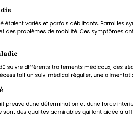
adie
étaient variés et parfois débilitants. Parmi les s
 et des problèmes de mobilité. Ces symptômes ont e
aladie
 dû suivre différents traitements médicaux, des s
cessitait un suivi médical régulier, une alimenta
é
ait preuve dune détermination et dune force intéri
nce sont des qualités admirables qui lont aidée à a