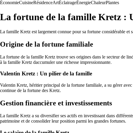
Économie
Cuisine
Résidence
Art
Éclairage
Énergie
Chaleur
Plantes
La fortune de la famille Kretz :
La famille Kretz est largement connue pour sa fortune considérable et s
Origine de la fortune familiale
La fortune de la famille Kretz trouve ses origines dans le secteur de lindu
à la famille Kretz daccumuler une richesse impressionnante.
Valentin Kretz : Un pilier de la famille
Valentin Kretz, héritier principal de la fortune familiale, a su gérer avec
continue de la fortune des Kretz.
Gestion financière et investissements
La famille Kretz a su diversifier ses actifs en investissant dans différe
patrimoine et de consolider leur position parmi les grandes fortunes.
Le salaire de la famille Kretz