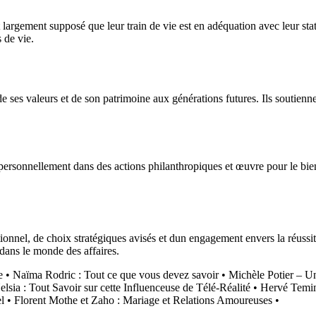
st largement supposé que leur train de vie est en adéquation avec leur st
 de vie.
de ses valeurs et de son patrimoine aux générations futures. Ils soutien
it personnellement dans des actions philanthropiques et œuvre pour le b
ionnel, de choix stratégiques avisés et dun engagement envers la réussite
 dans le monde des affaires.
e
•
Naïma Rodric : Tout ce que vous devez savoir
•
Michèle Potier – Un
elsia : Tout Savoir sur cette Influenceuse de Télé-Réalité
•
Hervé Temim
l
•
Florent Mothe et Zaho : Mariage et Relations Amoureuses
•