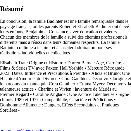
Résumé
En conclusion, la famille Badinter est une famille remarquable dans le
paysage français, où les parents Robert et Elisabeth Badinter ont élevé
leurs enfants, Benjamin et Constance, avec éducation et valeurs.
Chacun des membres de la famille a suivi des chemins professionnels
différents mais a réussi dans leurs domaines respectifs. La famille
Badinter continue à inspirer et à susciter ladmiration pour ses
réalisations individuelles et collectives.
Elisabeth Tran: Origine et Histoire
•
Darren Barnet: Âge, Carrière, et
Films & Séries TV avec Paxton Hall Yoshida
•
Mercure Rétrograde
2023: Dates, Influence et Précautions à Prendre
•
Alicia et Bruno: Une
Histoire dAmour et de Divorce
•
Cora Gauthier : Découvrez lorigine et
le parcours du mannequin Cora Gauthier
•
Emma Myers: Découvrez la
talentueuse actrice
•
Charline et Vivien : laventure de Mariés au
Premier Regard
•
Caroline Anglade : Une Actrice Talentueuse
•
Signe
chinois 1989 et 1977 : Compatibilité, Caractère et Prédictions
•
Bonhomme Allumette : Dangers, Effets Secondaires et Pratiques
Sorcières
•
advertising@perspectivepress.com