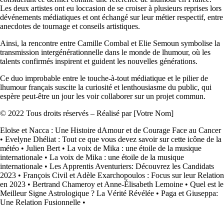
Les deux artistes ont eu loccasion de se croiser à plusieurs reprises lors
dévénements médiatiques et ont échangé sur leur métier respectif, entre
anecdotes de tournage et conseils artistiques.
Ainsi, la rencontre entre Camille Combal et Elie Semoun symbolise la
transmission intergénérationnelle dans le monde de lhumour, où les
talents confirmés inspirent et guident les nouvelles générations.
Ce duo improbable entre le touche-à-tout médiatique et le pilier de
lhumour français suscite la curiosité et lenthousiasme du public, qui
espère peut-être un jour les voir collaborer sur un projet commun.
© 2022 Tous droits réservés – Réalisé par [Votre Nom]
Eloïse et Nacca : Une Histoire dAmour et de Courage Face au Cancer
•
Evelyne Dhéliat : Tout ce que vous devez savoir sur cette icône de la
météo
•
Julien Bert
•
La voix de Mika : une étoile de la musique
internationale
•
La voix de Mika : une étoile de la musique
internationale
•
Les Apprentis Aventuriers: Découvrez les Candidats
2023
•
François Civil et Adèle Exarchopoulos : Focus sur leur Relation
en 2023
•
Bertrand Chameroy et Anne-Élisabeth Lemoine
•
Quel est le
Meilleur Signe Astrologique ? La Vérité Révélée
•
Paga et Giuseppa:
Une Relation Fusionnelle
•