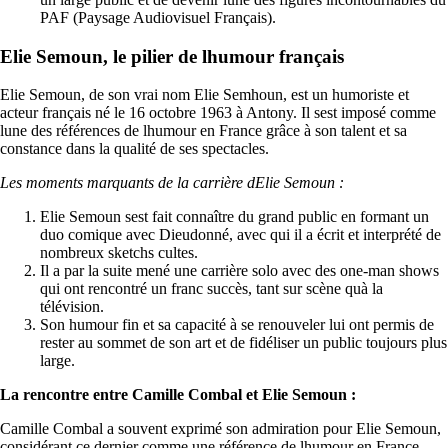
PAF (Paysage Audiovisuel Français).
Elie Semoun, le pilier de lhumour français
Elie Semoun, de son vrai nom Elie Semhoun, est un humoriste et
acteur français né le 16 octobre 1963 à Antony. Il sest imposé comme
lune des références de lhumour en France grâce à son talent et sa
constance dans la qualité de ses spectacles.
Les moments marquants de la carrière dElie Semoun :
Elie Semoun sest fait connaître du grand public en formant un
duo comique avec Dieudonné, avec qui il a écrit et interprété de
nombreux sketchs cultes.
Il a par la suite mené une carrière solo avec des one-man shows
qui ont rencontré un franc succès, tant sur scène quà la
télévision.
Son humour fin et sa capacité à se renouveler lui ont permis de
rester au sommet de son art et de fidéliser un public toujours plus
large.
La rencontre entre Camille Combal et Elie Semoun :
Camille Combal a souvent exprimé son admiration pour Elie Semoun,
considérant ce dernier comme une référence de lhumour en France.